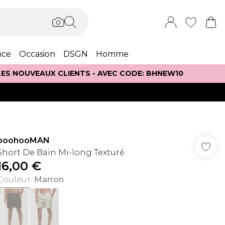
nce
Occasion
DSGN
Homme
 LES NOUVEAUX CLIENTS - AVEC CODE: BHNEW10
boohooMAN
Short De Bain Mi-long Texturé
16,00 €
Couleur
:
Marron