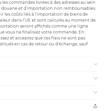
es les commandes livrées à des adresses au sein
 de douane et d’importation non remboursables.
rir les coûts liés à l’importation de biens de
aleur dans l’UE et sont calculés au moment de
importation seront affichés comme une ligne
ue vous ne finalisiez votre commande. En
ez et acceptez que ces frais ne sont pas
titués en cas de retour ou d’échange, sauf
re 1m85 et porte une taille UK M/32
€2.99
ez de 21 jours à compter de la réception pour
€9.99