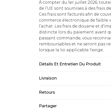
À compter du 1er juillet 2026, tout
de l’UE sont soumises à des frais
Ces frais sont facturés afin de couv
commerce électronique de faible v
l’achat. Les frais de douane et d’
distincte lors du paiement avant q
passant commande, vous reconnaiss
remboursables et ne seront pas res
lorsque la loi applicable l’exige.
Détails Et Entretien Du Produit
100% Polyester. Le mannequin mesu
Livraison
Livraison standard France
Retours
Jusqu'à 7 jours ouvrables
Un problème survient ? Vous dispos
Partager
Livraison express France
nous retourner un article.