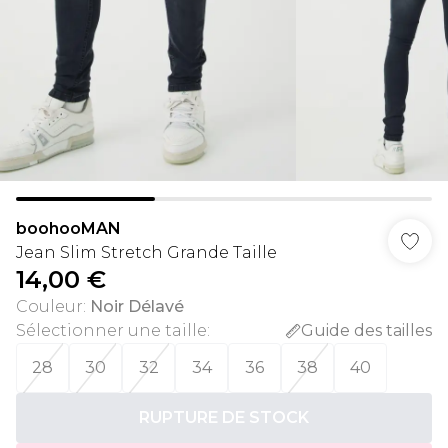
boohooMAN
Jean Slim Stretch Grande Taille
14,00 €
Couleur
:
Noir Délavé
Sélectionner une taille
:
Guide des tailles
28
30
32
34
36
38
40
RUPTURE DE STOCK