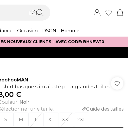
dance
Occasion
DSGN
Homme
 LES NOUVEAUX CLIENTS - AVEC CODE: BHNEW10
boohooMAN
T-shirt basique slim ajusté pour grandes tailles
8,00 €
Couleur
:
Noir
Sélectionner une taille
:
Guide des tailles
S
M
L
XL
XXL
2XL