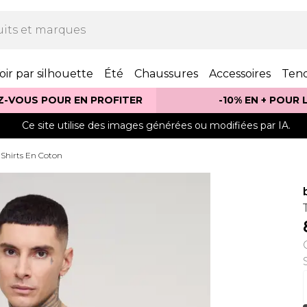
oir par silhouette
Été
Chaussures
Accessoires
Ten
Z-VOUS POUR EN PROFITER
-10% EN + POUR
Ce site utilise des images générées ou modifiées par IA.
-Shirts En Coton