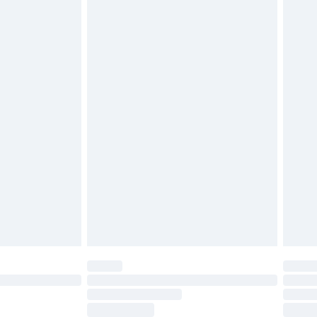
vent être non portés, non lavés et porter leurs
es doivent également être essayées en
n, y compris le linge de lit, les matelas, les
 être inutilisés et dans leur emballage d'origine
roits statutaires.
ité de notre politique de retour.