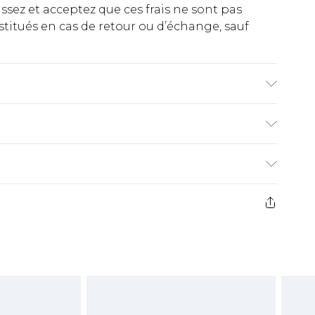
ez et acceptez que ces frais ne sont pas
titués en cas de retour ou d’échange, sauf
m et porte la taille UK L/34.
€2.99
ez de 21 jours à compter de la réception pour
€9.99
e avant 14h)
z un retour, la somme de 5.99€ vous sera
€2.99
s pas rembourser les masques tendance, les
gs, les jouets pour adultes, les maillots de
e d'hygiène est endommagé ou endommagé.