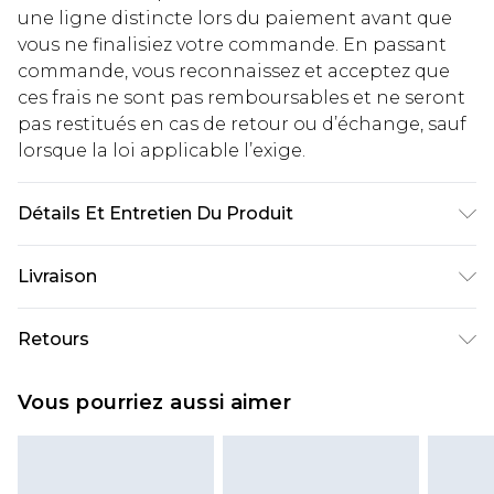
une ligne distincte lors du paiement avant que
vous ne finalisiez votre commande. En passant
commande, vous reconnaissez et acceptez que
ces frais ne sont pas remboursables et ne seront
pas restitués en cas de retour ou d’échange, sauf
lorsque la loi applicable l’exige.
Détails Et Entretien Du Produit
100% Coton. Le mannequin mesure 1m93 et porte
Livraison
une taille UK L/34
Livraison standard France
€2.99
Retours
Jusqu'à 7 jours ouvrables
Un problème survient ? Vous disposez de 21 jours
Livraison express France
€9.99
Vous pourriez aussi aimer
à compter de la réception pour nous retourner
Jusqu'à 2 jours ouvrables (commande avant
un article.
14h)
Veuillez noter que si vous effectuez un retour, la