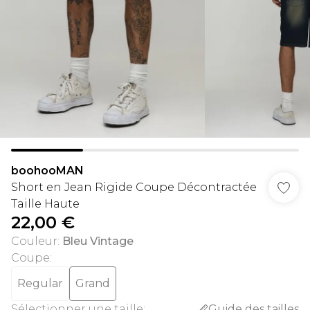
boohooMAN
Short en Jean Rigide Coupe Décontractée
Taille Haute
22,00 €
Couleur
:
Bleu Vintage
Coupe
:
Regular
Grand
Sélectionner une taille
:
Guide des tailles