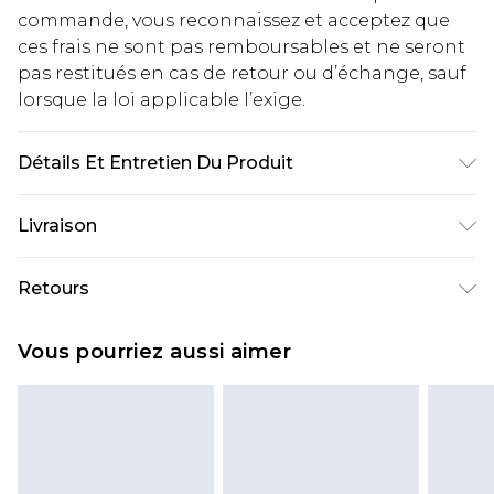
commande, vous reconnaissez et acceptez que
ces frais ne sont pas remboursables et ne seront
pas restitués en cas de retour ou d’échange, sauf
lorsque la loi applicable l’exige.
Détails Et Entretien Du Produit
100% coton. Le mannequin mesure 1m93 et porte
Livraison
une taille UK L/34
Livraison standard France
€2.99
Retours
Jusqu'à 7 jours ouvrables
Un problème survient ? Vous disposez de 21 jours
Livraison express France
€9.99
Vous pourriez aussi aimer
à compter de la réception pour nous retourner
Jusqu'à 2 jours ouvrables (commande avant
un article.
14h)
Veuillez noter que si vous effectuez un retour, la
Evri Parcel Shop
€2.99
somme de 5.99€ vous sera demandée.
Jusqu'à 7 jours ouvrables
Veuillez noter que nous ne pouvons pas