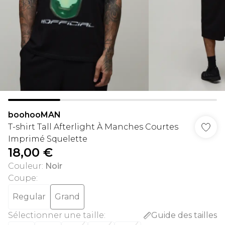
boohooMAN
T-shirt Tall Afterlight À Manches Courtes
Imprimé Squelette
18,00 €
Couleur
:
Noir
Coupe
:
Regular
Grand
Sélectionner une taille
:
Guide des tailles