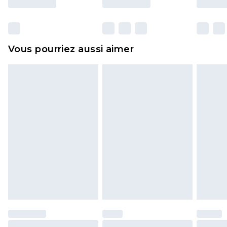
y compris le linge de lit, les matelas, les
surmatelas et les oreillers, doivent être inutilisés
et dans leur emballage d'origine non ouvert. Ceci
Vous pourriez aussi aimer
n'affecte pas vos droits statutaires.
Cliquez
ici
pour consulter l'intégralité de notre
politique de retour.