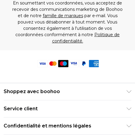
En soumettant vos coordonnées, vous acceptez de
recevoir des communications marketing de Boohoo
et de notre
famille de marques
par e-mail. Vous
pouvez vous désabonner à tout moment. Vous
consentez également à l'utilisation de vos
coordonnées conformément à notre
Politique de
confidentialité.
Shoppez avec boohoo
Livraison Club Premier
Service client
Guide des tailles
Retournez votre commande
PayPal
Confidentialité et mentions légales
Foire Aux Questions
Clearpay