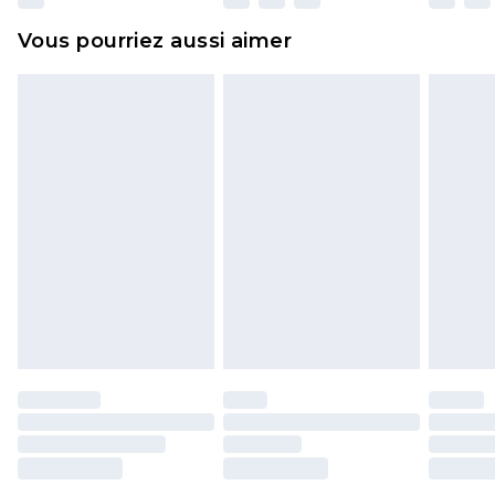
et dans leur emballage d'origine non ouvert. Ceci
Vous pourriez aussi aimer
n'affecte pas vos droits statutaires.
Cliquez
ici
pour consulter l'intégralité de notre
politique de retour.