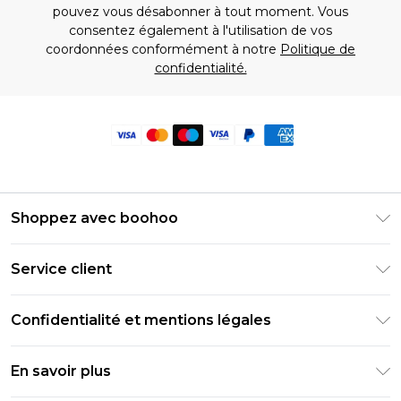
pouvez vous désabonner à tout moment. Vous
consentez également à l'utilisation de vos
coordonnées conformément à notre
Politique de
confidentialité.
Shoppez avec boohoo
Livraison Club Premier
Service client
Guide des tailles
Retournez votre commande
PayPal
Confidentialité et mentions légales
Foire Aux Questions
Clearpay
Politique de confidentialité
Informations de livraison
En savoir plus
Klarna
Conditions générales
Informations sur les retours
Réduction étudiant - Student Beans