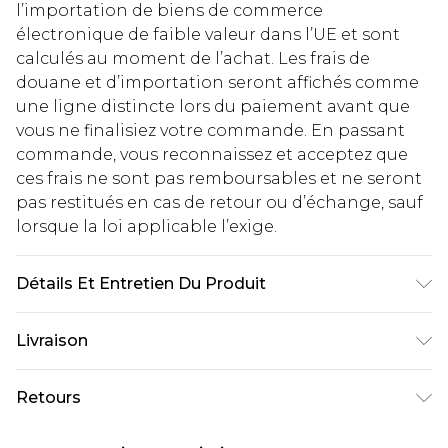
l’importation de biens de commerce
électronique de faible valeur dans l’UE et sont
calculés au moment de l’achat. Les frais de
douane et d’importation seront affichés comme
une ligne distincte lors du paiement avant que
vous ne finalisiez votre commande. En passant
commande, vous reconnaissez et acceptez que
ces frais ne sont pas remboursables et ne seront
pas restitués en cas de retour ou d’échange, sauf
lorsque la loi applicable l’exige.
Détails Et Entretien Du Produit
95% Polyester, 5% Elastane. Model is 6'1 & wears
Livraison
UK size M/32
Livraison standard France
€2.99
Retours
Jusqu'à 7 jours ouvrables
Un problème survient ? Vous disposez de 21 jours