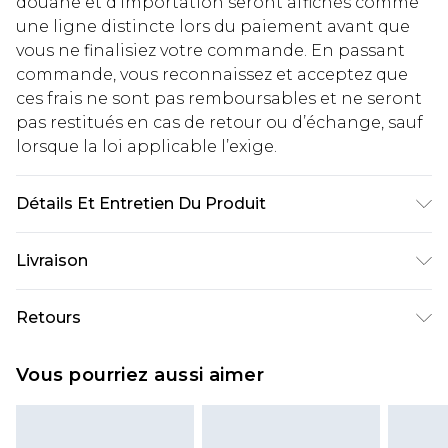
douane et d’importation seront affichés comme
une ligne distincte lors du paiement avant que
vous ne finalisiez votre commande. En passant
commande, vous reconnaissez et acceptez que
ces frais ne sont pas remboursables et ne seront
pas restitués en cas de retour ou d’échange, sauf
lorsque la loi applicable l’exige.
Détails Et Entretien Du Produit
100% Polyester. Le mannequin mesure 1m85 et
Livraison
porte une taille UK M/32
Livraison standard France
€2.99
Retours
Jusqu'à 7 jours ouvrables
Un problème survient ? Vous disposez de 21 jours
Livraison express France
€9.99
Vous pourriez aussi aimer
à compter de la réception pour nous retourner
Jusqu'à 2 jours ouvrables (commande avant
un article.
14h)
Veuillez noter que si vous effectuez un retour, la