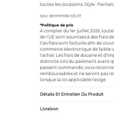
toutes les occasions. Style : Pantal
SKU:
BMM91108-105-37
*
Politique de prix
À compter du 1er juillet 2026, tout
de l’UE sont soumises à des frais
Ces frais sont facturés afin de couv
commerce électronique de faible v
l’achat. Les frais de douane et d’
distincte lors du paiement avant q
passant commande, vous reconnaiss
remboursables et ne seront pas res
lorsque la loi applicable l’exige.
Détails Et Entretien Du Produit
100 % coton. Le mannequin mesure 1
Livraison