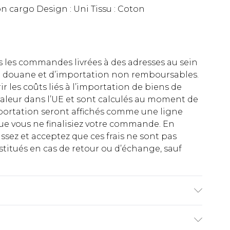
on cargo Design : Uni Tissu : Coton
es les commandes livrées à des adresses au sein
 de douane et d’importation non remboursables.
rir les coûts liés à l’importation de biens de
aleur dans l’UE et sont calculés au moment de
importation seront affichés comme une ligne
ue vous ne finalisiez votre commande. En
ez et acceptez que ces frais ne sont pas
titués en cas de retour ou d’échange, sauf
,85 m et porte la taille M/32 (UK)