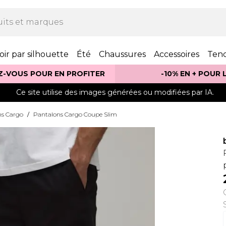
oir par silhouette
Été
Chaussures
Accessoires
Ten
Z-VOUS POUR EN PROFITER
-10% EN + POUR
Ce site utilise des images générées ou modifiées par IA.
ns Cargo
/
Pantalons Cargo Coupe Slim