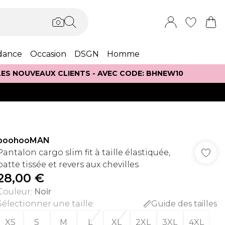
dance
Occasion
DSGN
Homme
 LES NOUVEAUX CLIENTS - AVEC CODE: BHNEW10
boohooMAN
Pantalon cargo slim fit à taille élastiquée,
patte tissée et revers aux chevilles
28,00 €
Couleur
:
Noir
Sélectionner une taille
:
Guide des tailles
XS
S
M
L
XL
2XL
3XL
4XL