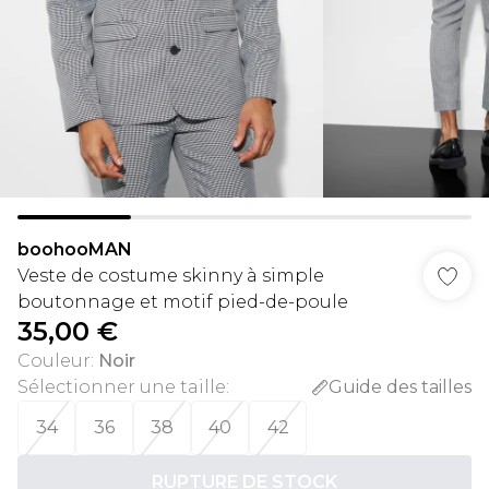
boohooMAN
Veste de costume skinny à simple
boutonnage et motif pied-de-poule
35,00 €
Couleur
:
Noir
Sélectionner une taille
:
Guide des tailles
34
36
38
40
42
RUPTURE DE STOCK