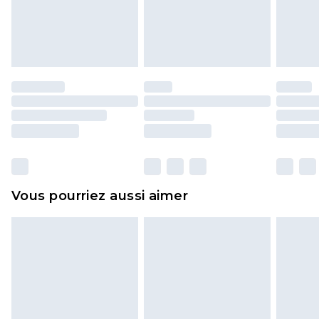
pour adultes, les maillots de bain ou la lingerie si
l'opercule d'hygiène est endommagé ou
endommagé.
Les chaussures et/ou vêtements doivent être non
portés, non lavés et porter leurs étiquettes
d'origine. Les chaussures doivent également être
essayées en intérieur. Les articles pour la maison,
y compris le linge de lit, les matelas, les
surmatelas et les oreillers, doivent être inutilisés
et dans leur emballage d'origine non ouvert. Ceci
Vous pourriez aussi aimer
n'affecte pas vos droits statutaires.
Cliquez
ici
pour consulter l'intégralité de notre
politique de retour.