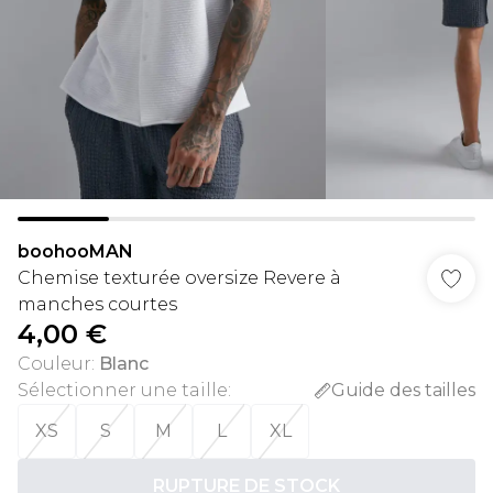
boohooMAN
Chemise texturée oversize Revere à
manches courtes
4,00 €
Couleur
:
Blanc
Sélectionner une taille
:
Guide des tailles
XS
S
M
L
XL
RUPTURE DE STOCK