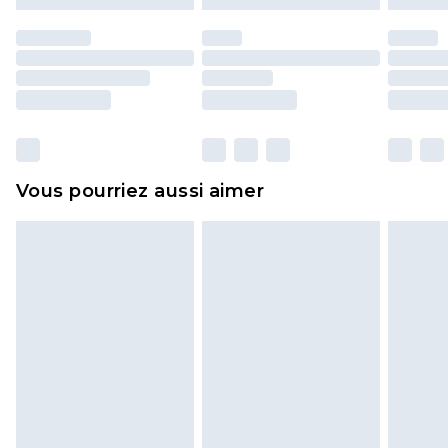
Les chaussures et/ou vêtements doivent être non
portés, non lavés et porter leurs étiquettes
d'origine. Les chaussures doivent également être
essayées en intérieur. Les articles pour la maison,
y compris le linge de lit, les matelas, les
surmatelas et les oreillers, doivent être inutilisés
et dans leur emballage d'origine non ouvert. Ceci
Vous pourriez aussi aimer
n'affecte pas vos droits statutaires.
Cliquez
ici
pour consulter l'intégralité de notre
politique de retour.