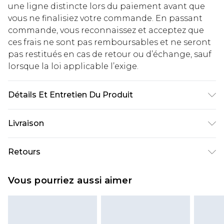
une ligne distincte lors du paiement avant que
vous ne finalisiez votre commande. En passant
commande, vous reconnaissez et acceptez que
ces frais ne sont pas remboursables et ne seront
pas restitués en cas de retour ou d’échange, sauf
lorsque la loi applicable l’exige.
Détails Et Entretien Du Produit
50 % Coton, 50 % Polyester. Le modèle mesure
Livraison
1,85 m et porte la taille UK M/32.
Livraison standard France
€2.99
Retours
Jusqu'à 7 jours ouvrables
Un problème survient ? Vous disposez de 21 jours
Livraison express France
€9.99
Vous pourriez aussi aimer
à compter de la réception pour nous retourner
Jusqu'à 2 jours ouvrables (commande avant
un article.
14h)
Veuillez noter que si vous effectuez un retour, la
Evri Parcel Shop
€2.99