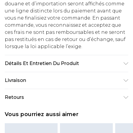
douane et d’importation seront affichés comme
une ligne distincte lors du paiement avant que
vous ne finalisiez votre commande. En passant
commande, vous reconnaissez et acceptez que
ces frais ne sont pas remboursables et ne seront
pas restitués en cas de retour ou d’échange, sauf
lorsque la loi applicable l’exige.
Détails Et Entretien Du Produit
60 % coton, 40 % polyester. Le mannequin
Livraison
mesure 6'1 et porte du 3XL/42.
Livraison standard France
€2.99
Retours
Jusqu'à 7 jours ouvrables
Un problème survient ? Vous disposez de 21 jours
Livraison express France
€9.99
Vous pourriez aussi aimer
à compter de la réception pour nous retourner
Jusqu'à 2 jours ouvrables (commande avant
un article.
14h)