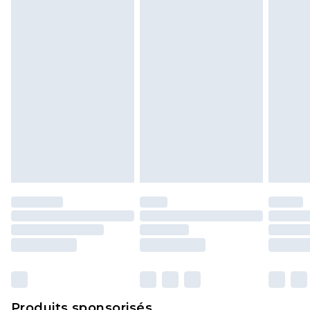
Cliquez
ici
pour consulter l'intégralité de notre
politique de retour.
Produits sponsorisés