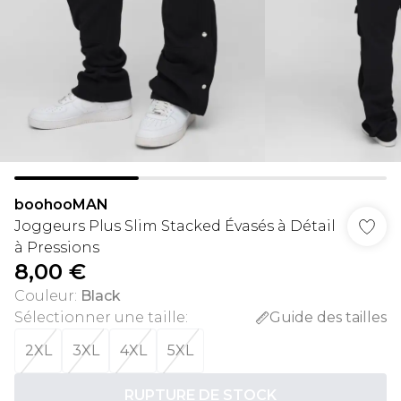
boohooMAN
Joggeurs Plus Slim Stacked Évasés à Détail
à Pressions
8,00 €
Couleur
:
Black
Sélectionner une taille
:
Guide des tailles
2XL
3XL
4XL
5XL
RUPTURE DE STOCK