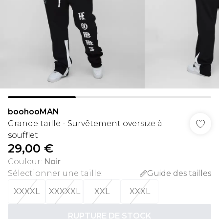
boohooMAN
Grande taille - Survêtement oversize à
soufflet
29,00 €
Couleur
:
Noir
Sélectionner une taille
:
Guide des tailles
XXXXL
XXXXXL
XXL
XXXL
RUPTURE DE STOCK