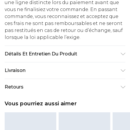
une ligne distincte lors du paiement avant que
vous ne finalisiez votre commande. En passant
commande, vous reconnaissez et acceptez que
ces frais ne sont pas remboursables et ne seront
pas restitués en cas de retour ou d’échange, sauf
lorsque la loi applicable l’exige.
Détails Et Entretien Du Produit
100% Cotton. Model is 6'1 & wears UK size 3XL/42
Livraison
Livraison standard France
€2.99
Retours
Jusqu'à 7 jours ouvrables
Un problème survient ? Vous disposez de 21 jours
Livraison express France
€9.99
Vous pourriez aussi aimer
à compter de la réception pour nous retourner
Jusqu'à 2 jours ouvrables (commande avant
un article.
14h)
Veuillez noter que si vous effectuez un retour, la
Evri Parcel Shop
€2.99