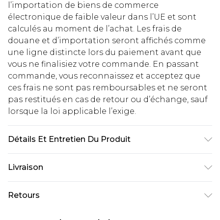
l’importation de biens de commerce
électronique de faible valeur dans l’UE et sont
calculés au moment de l’achat. Les frais de
douane et d’importation seront affichés comme
une ligne distincte lors du paiement avant que
vous ne finalisiez votre commande. En passant
commande, vous reconnaissez et acceptez que
ces frais ne sont pas remboursables et ne seront
pas restitués en cas de retour ou d’échange, sauf
lorsque la loi applicable l’exige.
Détails Et Entretien Du Produit
70 % coton, 30 % polyester. Le mannequin
Livraison
mesure 6'1 et porte la taille UK M/32
Livraison standard France
€2.99
Retours
Jusqu'à 7 jours ouvrables
Un problème survient ? Vous disposez de 21 jours