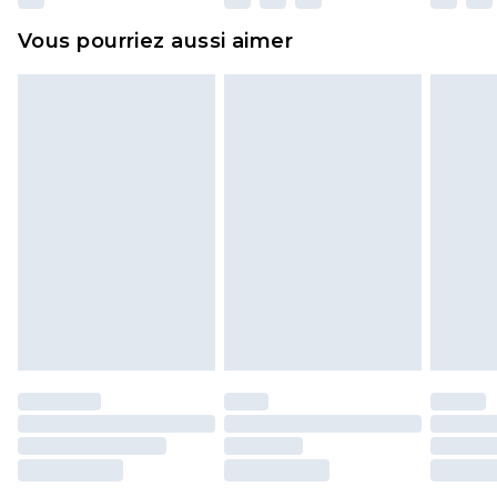
et dans leur emballage d'origine non ouvert. Ceci
Vous pourriez aussi aimer
n'affecte pas vos droits statutaires.
Cliquez
ici
pour consulter l'intégralité de notre
politique de retour.