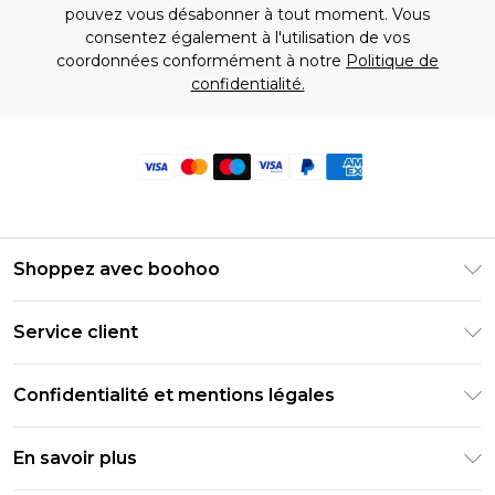
pouvez vous désabonner à tout moment. Vous
consentez également à l'utilisation de vos
coordonnées conformément à notre
Politique de
confidentialité.
Shoppez avec boohoo
Livraison Club Premier
Service client
Guide des tailles
Retournez votre commande
PayPal
Confidentialité et mentions légales
Foire Aux Questions
Clearpay
Politique de confidentialité
Informations de livraison
En savoir plus
Klarna
Conditions générales
Informations sur les retours
Réduction étudiant - Student Beans