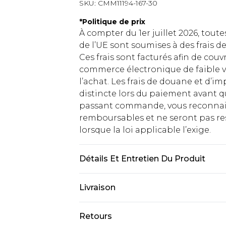
SKU:
CMM11194-167-30
*
Politique de prix
À compter du 1er juillet 2026, tout
de l’UE sont soumises à des frais
Ces frais sont facturés afin de couv
commerce électronique de faible v
l’achat. Les frais de douane et d’
distincte lors du paiement avant q
passant commande, vous reconnaiss
remboursables et ne seront pas res
lorsque la loi applicable l’exige.
Détails Et Entretien Du Produit
97 % Polyester, 3 % Élasthanne. Le 
Livraison
Livraison standard France
Retours
Jusqu'à 7 jours ouvrables