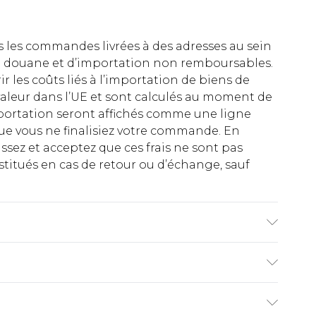
es les commandes livrées à des adresses au sein
 de douane et d’importation non remboursables.
rir les coûts liés à l’importation de biens de
aleur dans l’UE et sont calculés au moment de
importation seront affichés comme une ligne
ue vous ne finalisiez votre commande. En
ez et acceptez que ces frais ne sont pas
titués en cas de retour ou d’échange, sauf
modèle mesure 6'1 et porte la taille UK M/32.
€2.99