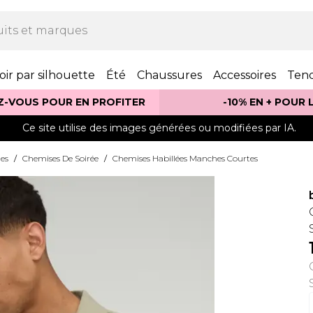
oir par silhouette
Été
Chaussures
Accessoires
Ten
Z-VOUS POUR EN PROFITER
-10% EN + POUR
Ce site utilise des images générées ou modifiées par IA.
es
/
Chemises De Soirée
/
Chemises Habillées Manches Courtes