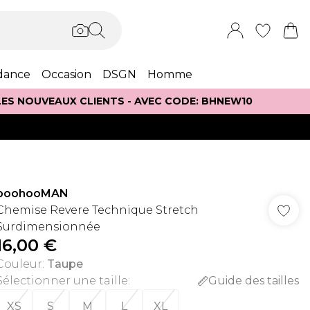
dance
Occasion
DSGN
Homme
 LES NOUVEAUX CLIENTS - AVEC CODE: BHNEW10
boohooMAN
Chemise Revere Technique Stretch
Surdimensionnée
16,00 €
Couleur
:
Taupe
Sélectionner une taille
:
Guide des tailles
XS
S
M
L
XL