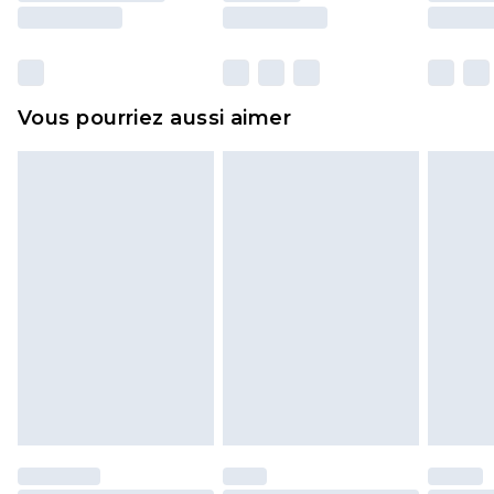
essayées en intérieur. Les articles pour la maison,
y compris le linge de lit, les matelas, les
surmatelas et les oreillers, doivent être inutilisés
et dans leur emballage d'origine non ouvert. Ceci
Vous pourriez aussi aimer
n'affecte pas vos droits statutaires.
Cliquez
ici
pour consulter l'intégralité de notre
politique de retour.