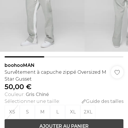
boohooMAN
Survêtement à capuche zippé Oversized M
Star Gusset
50,00 €
Couleur
:
Gris Chiné
Sélectionner une taille
:
Guide des tailles
XS
S
M
L
XL
2XL
AJOUTER AU PANIER