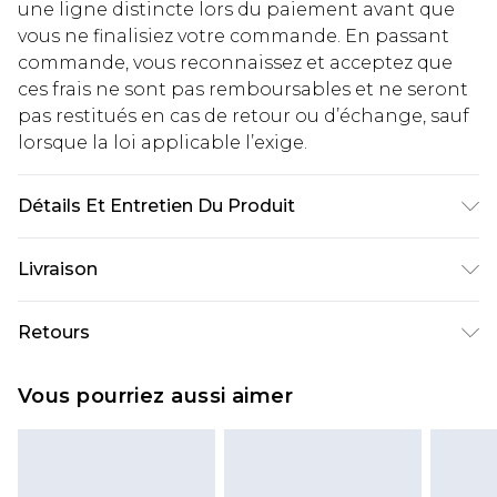
une ligne distincte lors du paiement avant que
vous ne finalisiez votre commande. En passant
commande, vous reconnaissez et acceptez que
ces frais ne sont pas remboursables et ne seront
pas restitués en cas de retour ou d’échange, sauf
lorsque la loi applicable l’exige.
Détails Et Entretien Du Produit
95% Polyester, 5% Élasthanne. Le mannequin
Livraison
mesure 1m85 et porte une taille M/32 UK
Livraison standard France
€2.99
Retours
Jusqu'à 7 jours ouvrables
Un problème survient ? Vous disposez de 21 jours
Livraison express France
€9.99
Vous pourriez aussi aimer
à compter de la réception pour nous retourner
Jusqu'à 2 jours ouvrables (commande avant
un article.
14h)
Veuillez noter que si vous effectuez un retour, la
Evri Parcel Shop
€2.99