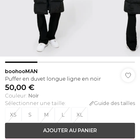
boohooMAN
Puffer en duvet longue ligne en noir
50,00 €
Couleur
:
Noir
Sélectionner une taille
:
Guide des tailles
XS
S
M
L
XL
AJOUTER AU PANIER