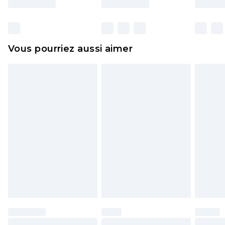
y compris le linge de lit, les matelas, les
surmatelas et les oreillers, doivent être inutilisés
et dans leur emballage d'origine non ouvert. Ceci
Vous pourriez aussi aimer
n'affecte pas vos droits statutaires.
Cliquez
ici
pour consulter l'intégralité de notre
politique de retour.