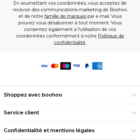
En soumettant vos coordonnées, vous acceptez de
recevoir des communications marketing de Boohoo
et de notre
famille de marques
par e-mail. Vous
pouvez vous désabonner à tout moment. Vous
consentez également à l'utilisation de vos
coordonnées conformément à notre
Politique de
confidentialité.
Shoppez avec boohoo
Livraison Club Premier
Service client
Guide des tailles
Retournez votre commande
PayPal
Confidentialité et mentions légales
Foire Aux Questions
Clearpay