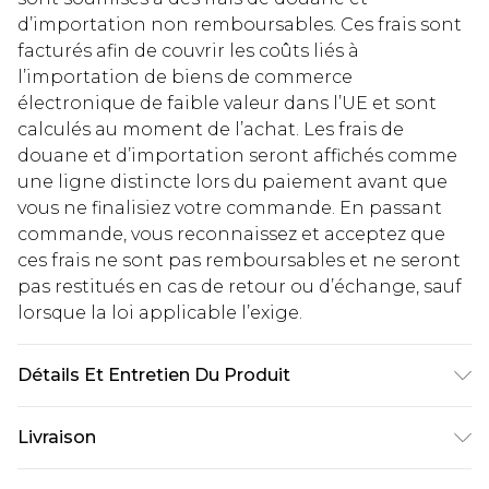
d’importation non remboursables. Ces frais sont
facturés afin de couvrir les coûts liés à
l’importation de biens de commerce
électronique de faible valeur dans l’UE et sont
calculés au moment de l’achat. Les frais de
douane et d’importation seront affichés comme
une ligne distincte lors du paiement avant que
vous ne finalisiez votre commande. En passant
commande, vous reconnaissez et acceptez que
ces frais ne sont pas remboursables et ne seront
pas restitués en cas de retour ou d’échange, sauf
lorsque la loi applicable l’exige.
Détails Et Entretien Du Produit
Lenses have UV protection. Not for protection
Livraison
against direct sunlight or artificial light e.g.
solaria. Not for use as eye protection against