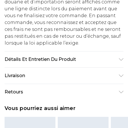
douane et d’importation seront affichés comme
une ligne distincte lors du paiement avant que
vous ne finalisiez votre commande. En passant
commande, vous reconnaissez et acceptez que
ces frais ne sont pas remboursables et ne seront
pas restitués en cas de retour ou d’échange, sauf
lorsque la loi applicable l’exige.
Détails Et Entretien Du Produit
100% Coton. Le mannequin mesure 1m85 et porte
Livraison
une taille UK M/32
Livraison standard France
€2.99
Retours
Jusqu'à 7 jours ouvrables
Un problème survient ? Vous disposez de 21 jours
Livraison express France
€9.99
Vous pourriez aussi aimer
à compter de la réception pour nous retourner
Jusqu'à 2 jours ouvrables (commande avant
un article.
14h)
Veuillez noter que si vous effectuez un retour, la