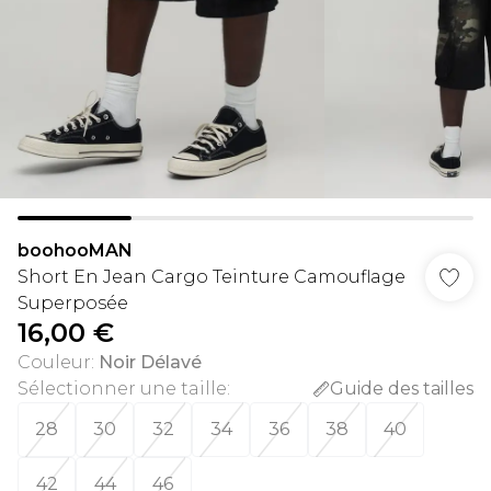
boohooMAN
Short En Jean Cargo Teinture Camouflage
Superposée
16,00 €
Couleur
:
Noir Délavé
Sélectionner une taille
:
Guide des tailles
28
30
32
34
36
38
40
42
44
46