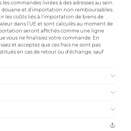
es les commandes livrées à des adresses au sein
 de douane et d’importation non remboursables.
rir les coûts liés à l’importation de biens de
aleur dans l’UE et sont calculés au moment de
importation seront affichés comme une ligne
ue vous ne finalisiez votre commande. En
ez et acceptez que ces frais ne sont pas
titués en cas de retour ou d’échange, sauf
€2.99
ez de 21 jours à compter de la réception pour
€9.99