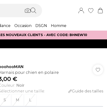
dance
Occasion
DSGN
Homme
 LES NOUVEAUX CLIENTS - AVEC CODE: BHNEW10
boohooMAN
Harnais pour chien en polaire
3,00 €
Couleur
:
Noir
Sélectionner une taille
:
Guide des tailles
S
M
L