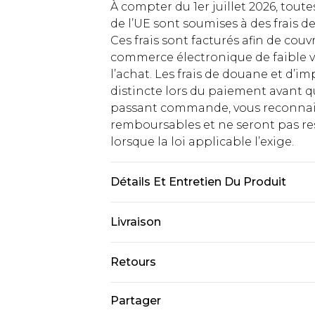
À compter du 1er juillet 2026, tout
de l’UE sont soumises à des frais
Ces frais sont facturés afin de couv
commerce électronique de faible v
l’achat. Les frais de douane et d’
distincte lors du paiement avant q
passant commande, vous reconnaiss
remboursables et ne seront pas res
lorsque la loi applicable l’exige.
Détails Et Entretien Du Produit
100% Polyester
Livraison
Livraison standard France
Retours
Jusqu'à 7 jours ouvrables
Un problème survient ? Vous dispos
Partager
Livraison express France
nous retourner un article.