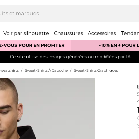
Voir par silhouette
Chaussures
Accessoires
Tenda
Z-VOUS POUR EN PROFITER
-10% EN + POUR
Ce site utilise des images générées ou modifiées par IA.
weatshirts
/
Sweat-Shirts À Capuche
/
Sweat-Shirts Graphiques