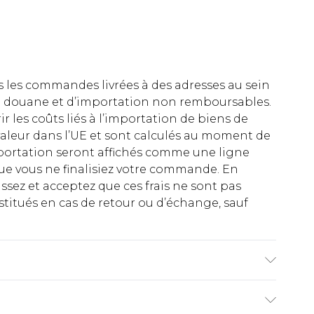
es les commandes livrées à des adresses au sein
 de douane et d’importation non remboursables.
rir les coûts liés à l’importation de biens de
aleur dans l’UE et sont calculés au moment de
importation seront affichés comme une ligne
ue vous ne finalisiez votre commande. En
ez et acceptez que ces frais ne sont pas
titués en cas de retour ou d’échange, sauf
le mesure 6'1 et porte la taille UK M/32