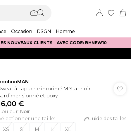
nce
Occasion
DSGN
Homme
 LES NOUVEAUX CLIENTS - AVEC CODE: BHNEW10
boohooMAN
Sweat à capuche imprimé M Star noir
surdimensionné et boxy
16,00 €
Couleur
:
Noir
Sélectionner une taille
:
Guide des tailles
XS
S
M
L
XL