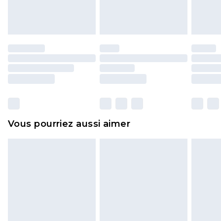
l'opercule d'hygiène est endommagé ou
endommagé.
Les chaussures et/ou vêtements doivent être non
portés, non lavés et porter leurs étiquettes
d'origine. Les chaussures doivent également être
essayées en intérieur. Les articles pour la maison,
y compris le linge de lit, les matelas, les
surmatelas et les oreillers, doivent être inutilisés
et dans leur emballage d'origine non ouvert. Ceci
Vous pourriez aussi aimer
n'affecte pas vos droits statutaires.
Cliquez
ici
pour consulter l'intégralité de notre
politique de retour.