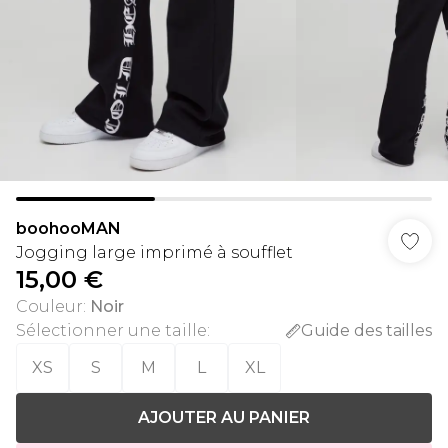
boohooMAN
Jogging large imprimé à soufflet
15,00 €
Couleur
:
Noir
Sélectionner une taille
:
Guide des tailles
XS
S
M
L
XL
AJOUTER AU PANIER