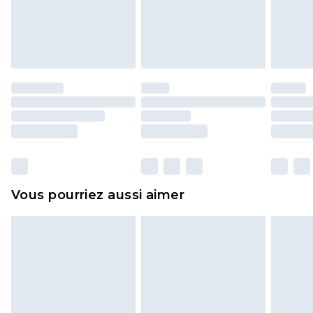
pour adultes, les maillots de bain ou la lingerie si
l'opercule d'hygiène est endommagé ou
endommagé.
Les chaussures et/ou vêtements doivent être non
portés, non lavés et porter leurs étiquettes
d'origine. Les chaussures doivent également être
essayées en intérieur. Les articles pour la maison,
y compris le linge de lit, les matelas, les
surmatelas et les oreillers, doivent être inutilisés
et dans leur emballage d'origine non ouvert. Ceci
Vous pourriez aussi aimer
n'affecte pas vos droits statutaires.
Cliquez
ici
pour consulter l'intégralité de notre
politique de retour.