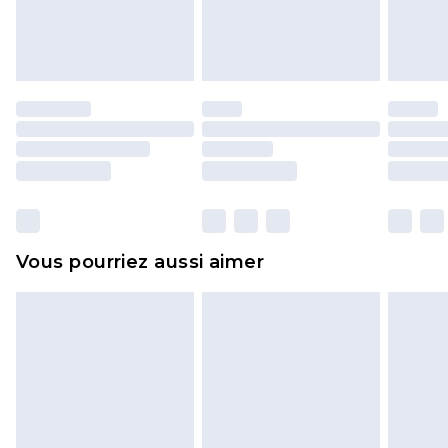
l'opercule d'hygiène est endommagé ou
endommagé.
Les chaussures et/ou vêtements doivent être non
portés, non lavés et porter leurs étiquettes
d'origine. Les chaussures doivent également être
essayées en intérieur. Les articles pour la maison,
y compris le linge de lit, les matelas, les
surmatelas et les oreillers, doivent être inutilisés
et dans leur emballage d'origine non ouvert. Ceci
Vous pourriez aussi aimer
n'affecte pas vos droits statutaires.
Cliquez
ici
pour consulter l'intégralité de notre
politique de retour.