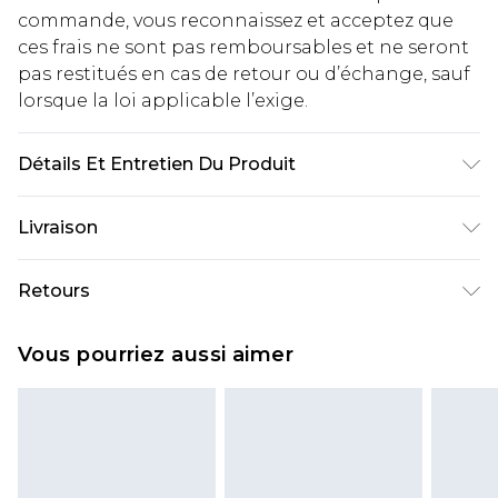
commande, vous reconnaissez et acceptez que
ces frais ne sont pas remboursables et ne seront
pas restitués en cas de retour ou d’échange, sauf
lorsque la loi applicable l’exige.
Détails Et Entretien Du Produit
100% Polyurethane. Wash with similar colours.
Livraison
Model wears UK size 10.
Livraison standard France
€2.99
Retours
Jusqu'à 7 jours ouvrables
Un problème survient ? Vous disposez de 21 jours
Livraison express France
€9.99
Vous pourriez aussi aimer
à compter de la réception pour nous retourner
Jusqu'à 2 jours ouvrables (commande avant
un article.
14h)
Veuillez noter que si vous effectuez un retour, la
Evri Parcel Shop
€2.99
somme de 5.99€ vous sera demandée.
Jusqu'à 7 jours ouvrables
Veuillez noter que nous ne pouvons pas