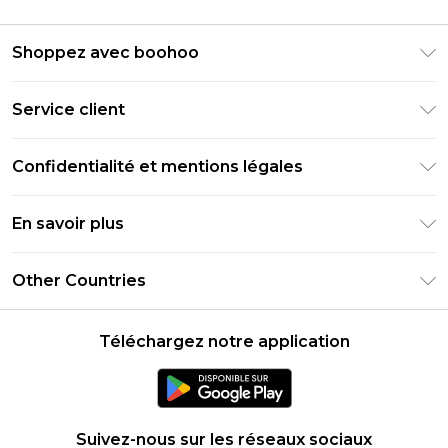
Shoppez avec boohoo
Livraison Club Premier
Service client
Guide des tailles
Retournez votre commande
PayPal
Confidentialité et mentions légales
Foire Aux Questions
Clearpay
Politique de confidentialité
Informations de livraison
En savoir plus
Klarna
Conditions générales
Informations sur les retours
Réduction étudiant - Student Beans
Carrières chez Boohoo
Conditions d'utilisation
Other Countries
Contactez-nous
Réduction étudiant - UNiDAYS
Déclaration sur l'esclavage moderne
À propos des cookies
United States
Produit
Téléchargez notre application
France
Ireland
Netherlands
Suivez-nous sur les réseaux sociaux