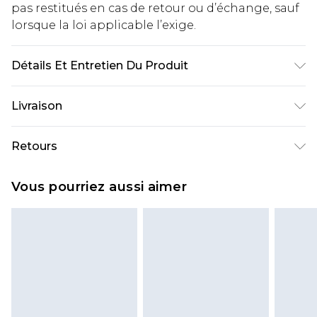
pas restitués en cas de retour ou d’échange, sauf
lorsque la loi applicable l’exige.
Détails Et Entretien Du Produit
80% Viscose, 20% Nylon. Wash with similar
Livraison
colours. Model wears UK size 10.
Livraison standard France
€2.99
Retours
Jusqu'à 7 jours ouvrables
Un problème survient ? Vous disposez de 21 jours
Livraison express France
€9.99
Vous pourriez aussi aimer
à compter de la réception pour nous retourner
Jusqu'à 2 jours ouvrables (commande avant
un article.
14h)
Veuillez noter que si vous effectuez un retour, la
Evri Parcel Shop
€2.99
somme de 5.99€ vous sera demandée.
Jusqu'à 7 jours ouvrables
Veuillez noter que nous ne pouvons pas
rembourser les masques tendance, les
cosmétiques, les bijoux pour piercings, les jouets