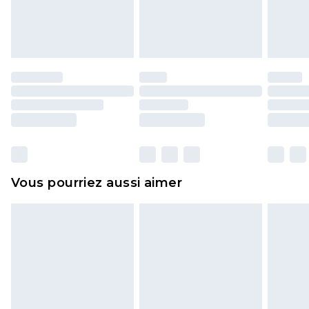
l'opercule d'hygiène est endommagé ou
endommagé.
Les chaussures et/ou vêtements doivent être non
portés, non lavés et porter leurs étiquettes
d'origine. Les chaussures doivent également être
essayées en intérieur. Les articles pour la maison,
y compris le linge de lit, les matelas, les
surmatelas et les oreillers, doivent être inutilisés
et dans leur emballage d'origine non ouvert. Ceci
Vous pourriez aussi aimer
n'affecte pas vos droits statutaires.
Cliquez
ici
pour consulter l'intégralité de notre
politique de retour.