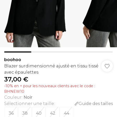
boohoo
Blazer surdimensionné ajusté en tissu tissé
avec épaulettes
37,00 €
-10% en + pour les nouveaux clients avec le code :
BHNEW10
Couleur
:
Noir
Sélectionner une taille
:
Guide des tailles
36
38
40
42
44