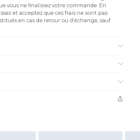
ue vous ne finalisiez votre commande. En
ez et acceptez que ces frais ne sont pas
titués en cas de retour ou d’échange, sauf
dex. Laver avec des couleurs similaires. Le
€2.99
ez de 21 jours à compter de la réception pour
€9.99
e avant 14h)
z un retour, la somme de 5.99€ vous sera
€2.99
s pas rembourser les masques tendance, les
gs, les jouets pour adultes, les maillots de