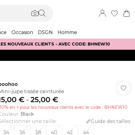
nce
Occasion
DSGN
Homme
 LES NOUVEAUX CLIENTS - AVEC CODE: BHNEW10
boohoo
Mini-jupe tissée ceinturée
15,00 €
-
25,00 €
-10% en + pour les nouveaux clients avec le code : BHNEW10
Couleur
:
Black
Sélectionner une taille
:
Guide des tailles
34
36
38
40
42
44