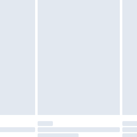
e d'hygiène est endommagé ou endommagé.
vent être non portés, non lavés et porter leurs
es doivent également être essayées en
n, y compris le linge de lit, les matelas, les
 être inutilisés et dans leur emballage d'origine
roits statutaires.
ité de notre politique de retour.