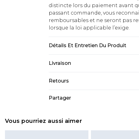
distincte lors du paiement avant q
passant commande, vous reconnaiss
remboursables et ne seront pas res
lorsque la loi applicable l’exige.
Détails Et Entretien Du Produit
95 % Polyester, 5 % Élasthanne/Span
Livraison
mannequin porte une taille UK 10
Livraison standard France
Retours
Jusqu'à 7 jours ouvrables
Un problème survient ? Vous dispos
Partager
Livraison express France
nous retourner un article.
Jusqu'à 2 jours ouvrables (command
Veuillez noter que si vous effectue
Evri Parcel Shop
demandée.
Vous pourriez aussi aimer
Jusqu'à 7 jours ouvrables
Veuillez noter que nous ne pouvon
cosmétiques, les bijoux pour piercin