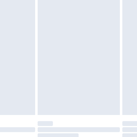
e d'hygiène est endommagé ou endommagé.
vent être non portés, non lavés et porter leurs
es doivent également être essayées en
n, y compris le linge de lit, les matelas, les
 être inutilisés et dans leur emballage d'origine
roits statutaires.
ité de notre politique de retour.