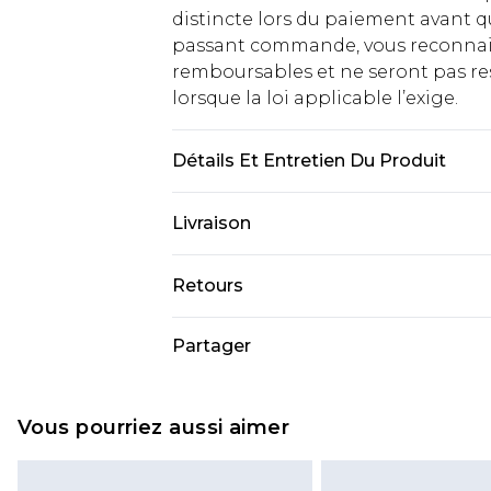
distincte lors du paiement avant q
passant commande, vous reconnaiss
remboursables et ne seront pas res
lorsque la loi applicable l’exige.
Détails Et Entretien Du Produit
Tige : 100 % polyester. Nettoyer a
Livraison
Livraison standard France
Retours
Jusqu'à 7 jours ouvrables
Un problème survient ? Vous dispos
Partager
Livraison express France
nous retourner un article.
Jusqu'à 2 jours ouvrables (command
Veuillez noter que si vous effectue
Evri Parcel Shop
demandée.
Vous pourriez aussi aimer
Jusqu'à 7 jours ouvrables
Veuillez noter que nous ne pouvon
cosmétiques, les bijoux pour piercin