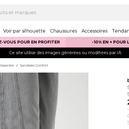
Voir par silhouette
Chaussures
Accessoires
Tenda
Z-VOUS POUR EN PROFITER
-10% EN + POUR
Ce site utilise des images générées ou modifiées par IA.
lissantes
/
Sandales Confort