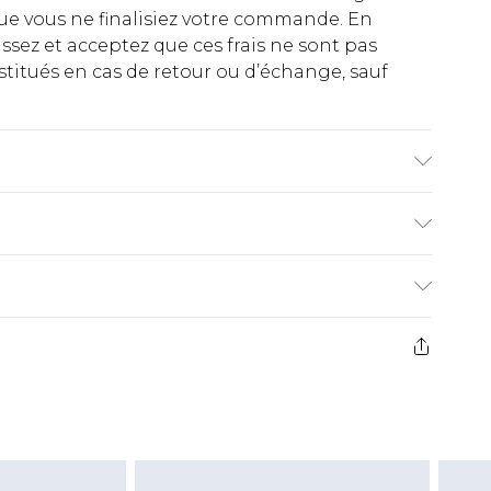
ue vous ne finalisiez votre commande. En
ez et acceptez que ces frais ne sont pas
titués en cas de retour ou d’échange, sauf
vec un chiffon humide uniquement.
€2.99
ez de 21 jours à compter de la réception pour
€9.99
e avant 14h)
z un retour, la somme de 5.99€ vous sera
€2.99
s pas rembourser les masques tendance, les
gs, les jouets pour adultes, les maillots de