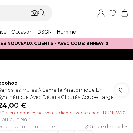
nce
Occasion
DSGN
Homme
 LES NOUVEAUX CLIENTS - AVEC CODE: BHNEW10
boohoo
Sandales Mules À Semelle Anatomique En
Synthétique Avec Détails Cloutés Coupe Large
24,00 €
-10% en + pour les nouveaux clients avec le code : BHNEW10
Couleur
:
Noir
Sélectionner une taille
:
Guide des tailles