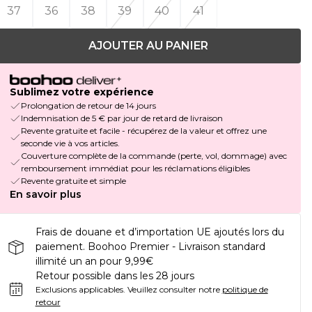
37
36
38
39
40
41
AJOUTER AU PANIER
Sublimez votre expérience
Prolongation de retour de 14 jours
Indemnisation de 5 € par jour de retard de livraison
Revente gratuite et facile - récupérez de la valeur et offrez une
seconde vie à vos articles.
Couverture complète de la commande (perte, vol, dommage) avec
remboursement immédiat pour les réclamations éligibles
Revente gratuite et simple
En savoir plus
Frais de douane et d’importation UE ajoutés lors du
paiement. Boohoo Premier - Livraison standard
illimité un an pour 9,99€
Retour possible dans les 28 jours
Exclusions applicables.
Veuillez consulter notre
politique de
retour