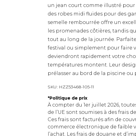
un jean court comme illustré pour u
des robes midi fluides pour des ga
semelle rembourrée offre un excell
les promenades côtières, tandis que
tout au long de la journée. Parfaite
festival ou simplement pour faire v
deviendront rapidement votre choi
températures montent. Leur design
prélasser au bord de la piscine ou
SKU:
HZZ53468-105-11
*
Politique de prix
À compter du 1er juillet 2026, tout
de l’UE sont soumises à des frais
Ces frais sont facturés afin de couv
commerce électronique de faible v
l’achat. Les frais de douane et d’