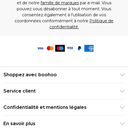
et de notre
famille de marques
par e-mail. Vous
pouvez vous désabonner à tout moment. Vous
consentez également à l'utilisation de vos
coordonnées conformément à notre
Politique de
confidentialité.
Shoppez avec boohoo
Livraison Club Premier
Service client
Guide des tailles
Retournez votre commande
PayPal
Confidentialité et mentions légales
Foire Aux Questions
Clearpay
Politique de confidentialité
Informations de livraison
En savoir plus
Klarna