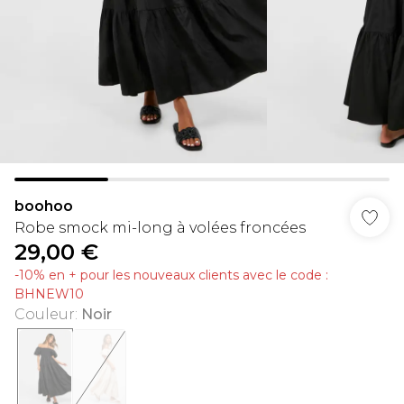
boohoo
Robe smock mi-long à volées froncées
29,00 €
-10% en + pour les nouveaux clients avec le code :
BHNEW10
Couleur
:
Noir