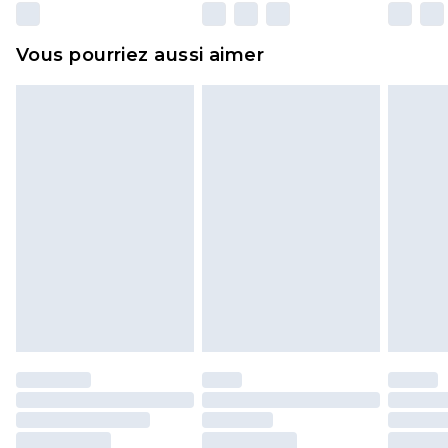
surmatelas et les oreillers, doivent être inutilisés
et dans leur emballage d'origine non ouvert. Ceci
Vous pourriez aussi aimer
n'affecte pas vos droits statutaires.
Cliquez
ici
pour consulter l'intégralité de notre
politique de retour.