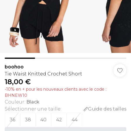
boohoo
Tie Waist Knitted Crochet Short
18,00 €
-10% en + pour les nouveaux clients avec le code :
BHNEW10
Couleur
:
Black
Sélectionner une taille
:
Guide des tailles
36
38
40
42
44