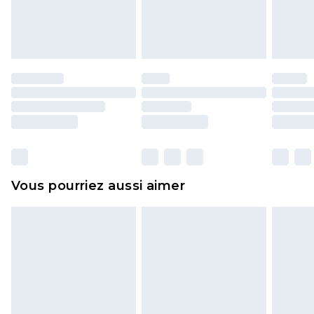
l'opercule d'hygiène est endommagé ou
endommagé.
Les chaussures et/ou vêtements doivent être non
portés, non lavés et porter leurs étiquettes
d'origine. Les chaussures doivent également être
essayées en intérieur. Les articles pour la maison,
y compris le linge de lit, les matelas, les
surmatelas et les oreillers, doivent être inutilisés
et dans leur emballage d'origine non ouvert. Ceci
Vous pourriez aussi aimer
n'affecte pas vos droits statutaires.
Cliquez
ici
pour consulter l'intégralité de notre
politique de retour.