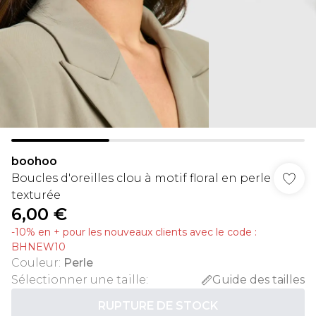
boohoo
Boucles d'oreilles clou à motif floral en perle
texturée
6,00 €
-10% en + pour les nouveaux clients avec le code :
BHNEW10
Couleur
:
Perle
Sélectionner une taille
:
Guide des tailles
RUPTURE DE STOCK