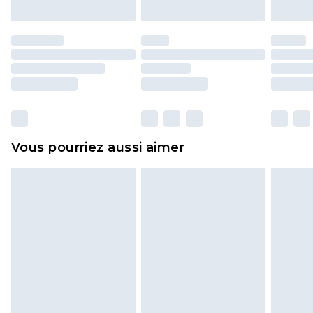
Les chaussures et/ou vêtements doivent être non
portés, non lavés et porter leurs étiquettes
d'origine. Les chaussures doivent également être
essayées en intérieur. Les articles pour la maison,
y compris le linge de lit, les matelas, les
surmatelas et les oreillers, doivent être inutilisés
et dans leur emballage d'origine non ouvert. Ceci
Vous pourriez aussi aimer
n'affecte pas vos droits statutaires.
Cliquez
ici
pour consulter l'intégralité de notre
politique de retour.