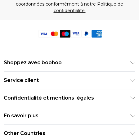
coordonnées conformément à notre
Politique de
confidentialité.
Shoppez avec boohoo
Livraison Club Premier
Service client
Guide des tailles
Retournez votre commande
PayPal
Confidentialité et mentions légales
Foire Aux Questions
Clearpay
Politique de confidentialité
Informations de livraison
En savoir plus
Klarna
Conditions générales
Informations sur les retours
Réduction étudiant - Student Beans
Carrières chez Boohoo
Conditions d'utilisation
Other Countries
Contactez-nous
Réduction étudiant - UNiDAYS