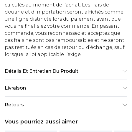
calculés au moment de l’achat. Les frais de
douane et d’importation seront affichés comme
une ligne distincte lors du paiement avant que
vous ne finalisiez votre commande. En passant
commande, vous reconnaissez et acceptez que
ces frais ne sont pas remboursables et ne seront
pas restitués en cas de retour ou d’échange, sauf
lorsque la loi applicable l’exige.
Détails Et Entretien Du Produit
100% coton. Lavez les couleurs foncées
Livraison
séparément. Le mannequin porte une taille 10
(UK)
Livraison standard France
€2.99
Retours
Jusqu'à 7 jours ouvrables
Un problème survient ? Vous disposez de 21 jours
Livraison express France
€9.99
Vous pourriez aussi aimer
à compter de la réception pour nous retourner
Jusqu'à 2 jours ouvrables (commande avant