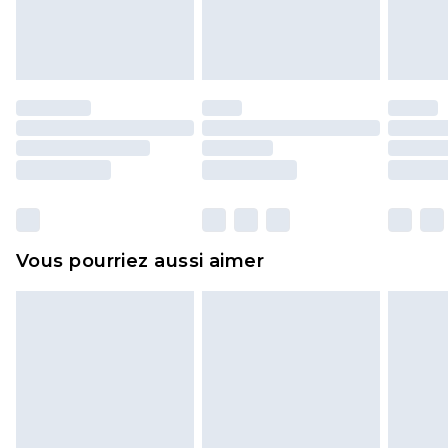
l'opercule d'hygiène est endommagé ou
endommagé.
Les chaussures et/ou vêtements doivent être non
portés, non lavés et porter leurs étiquettes
d'origine. Les chaussures doivent également être
essayées en intérieur. Les articles pour la maison,
y compris le linge de lit, les matelas, les
surmatelas et les oreillers, doivent être inutilisés
et dans leur emballage d'origine non ouvert. Ceci
Vous pourriez aussi aimer
n'affecte pas vos droits statutaires.
Cliquez
ici
pour consulter l'intégralité de notre
politique de retour.