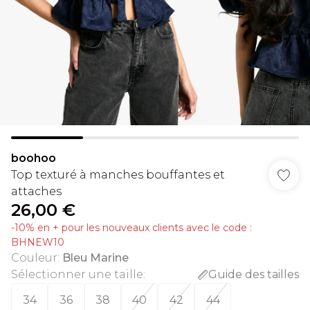
boohoo
Top texturé à manches bouffantes et
attaches
26,00 €
-10% en + pour les nouveaux clients avec le code :
BHNEW10
Couleur
:
Bleu Marine
Sélectionner une taille
:
Guide des tailles
34
36
38
40
42
44