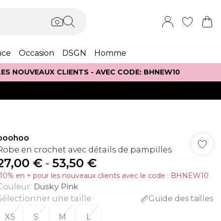
nce
Occasion
DSGN
Homme
 LES NOUVEAUX CLIENTS - AVEC CODE: BHNEW10
boohoo
Robe en crochet avec détails de pampilles
27,00 €
-
53,50 €
-10% en + pour les nouveaux clients avec le code : BHNEW10
Couleur
:
Dusky Pink
Sélectionner une taille
:
Guide des tailles
XS
S
M
L