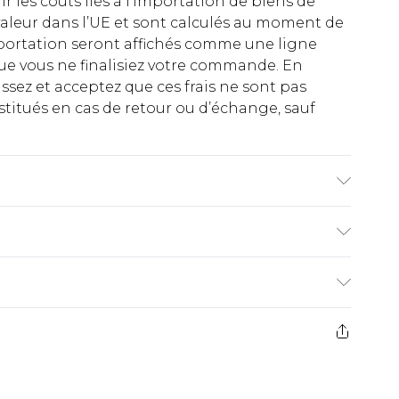
rir les coûts liés à l’importation de biens de
aleur dans l’UE et sont calculés au moment de
importation seront affichés comme une ligne
ue vous ne finalisiez votre commande. En
ez et acceptez que ces frais ne sont pas
titués en cas de retour ou d’échange, sauf
vage en machine. Le modèle porte une taille M
€2.99
ez de 21 jours à compter de la réception pour
€9.99
e avant 14h)
z un retour, la somme de 5.99€ vous sera
€2.99