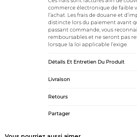
Ces frais sont facturés afin de couv
commerce électronique de faible v
l’achat. Les frais de douane et d’
distincte lors du paiement avant q
passant commande, vous reconnaiss
remboursables et ne seront pas res
lorsque la loi applicable l’exige.
Détails Et Entretien Du Produit
61 % acrylique, 39 % polyamide. La
Livraison
Livraison standard France
Retours
Jusqu'à 7 jours ouvrables
Un problème survient ? Vous dispos
Partager
Livraison express France
nous retourner un article.
Jusqu'à 2 jours ouvrables (command
Veuillez noter que si vous effectue
Evri Parcel Shop
demandée.
Vous pourriez aussi aimer