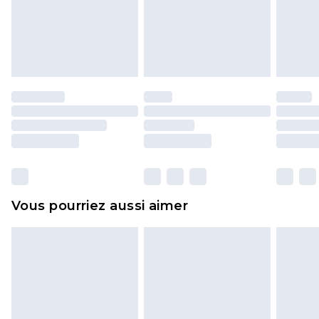
pour adultes, les maillots de bain ou la lingerie si
l'opercule d'hygiène est endommagé ou
endommagé.
Les chaussures et/ou vêtements doivent être non
portés, non lavés et porter leurs étiquettes
d'origine. Les chaussures doivent également être
essayées en intérieur. Les articles pour la maison,
y compris le linge de lit, les matelas, les
surmatelas et les oreillers, doivent être inutilisés
et dans leur emballage d'origine non ouvert. Ceci
Vous pourriez aussi aimer
n'affecte pas vos droits statutaires.
Cliquez
ici
pour consulter l'intégralité de notre
politique de retour.