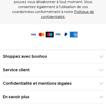
pouvez vous désabonner à tout moment. Vous
consentez également à l'utilisation de vos
coordonnées conformément à notre
Politique de
confidentialité.
Shoppez avec boohoo
Livraison Club Premier
Service client
Guide des tailles
Retournez votre commande
PayPal
Confidentialité et mentions légales
Foire Aux Questions
Clearpay
Politique de confidentialité
Informations de livraison
En savoir plus
Klarna
Conditions générales
Informations sur les retours
Réduction étudiant - Student Beans