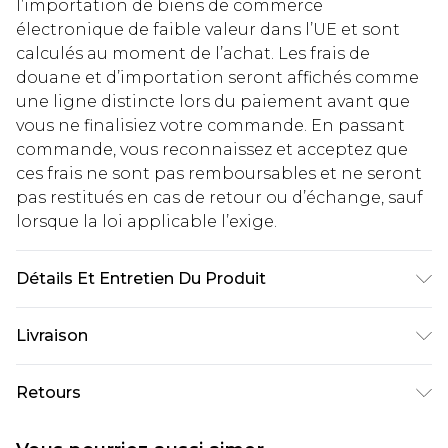
l’importation de biens de commerce
électronique de faible valeur dans l’UE et sont
calculés au moment de l’achat. Les frais de
douane et d’importation seront affichés comme
une ligne distincte lors du paiement avant que
vous ne finalisiez votre commande. En passant
commande, vous reconnaissez et acceptez que
ces frais ne sont pas remboursables et ne seront
pas restitués en cas de retour ou d’échange, sauf
lorsque la loi applicable l’exige.
Détails Et Entretien Du Produit
75 % viscose, 22 % polyamide, 3 % élasthanne.
Livraison
Lavage en machine. Le mannequin porte la taille
UK 8.
Livraison standard France
€2.99
Retours
Jusqu'à 7 jours ouvrables
Un problème survient ? Vous disposez de 21 jours
Livraison express France
€9.99