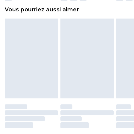
et dans leur emballage d'origine non ouvert. Ceci
Vous pourriez aussi aimer
n'affecte pas vos droits statutaires.
Cliquez
ici
pour consulter l'intégralité de notre
politique de retour.