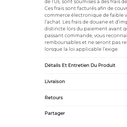
de l’UE sont soumises à des frais
Ces frais sont facturés afin de couv
commerce électronique de faible v
l’achat. Les frais de douane et d’
distincte lors du paiement avant q
passant commande, vous reconnaiss
remboursables et ne seront pas res
lorsque la loi applicable l’exige.
Détails Et Entretien Du Produit
Composition : 100% Polyester Lav
Livraison
10.
Livraison standard France
Retours
Jusqu'à 7 jours ouvrables
Un problème survient ? Vous dispos
Partager
Livraison express France
nous retourner un article.
Jusqu'à 2 jours ouvrables (command
Veuillez noter que si vous effectue