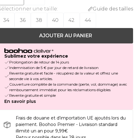
Sélectionner une taille
:
Guide des tailles
34
36
38
40
42
44
AJOUTER AU PANIER
Sublimez votre expérience
Prolongation de retour de 14 jours
Indemnisation de 5 € par jour de retard de livraison
Revente gratuite et facile - récupérez de la valeur et offrez une
seconde vie à vos articles.
Couverture complète de la commande (perte, vol, dommage) avec
remboursement immédiat pour les réclamations éligibles
Revente gratuite et simple
En savoir plus
Frais de douane et d’importation UE ajoutés lors du
paiement. Boohoo Premier - Livraison standard
illimité un an pour 9,99€
Retour possible dans les 28 jours