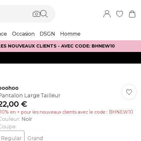
nce
Occasion
DSGN
Homme
 LES NOUVEAUX CLIENTS - AVEC CODE: BHNEW10
boohoo
Pantalon Large Tailleur
22,00 €
-10% en + pour les nouveaux clients avec le code : BHNEW10
Couleur
:
Noir
Coupe
:
Regular
Grand