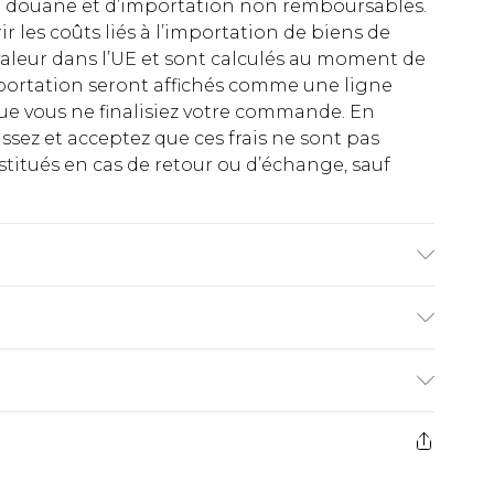
 de douane et d’importation non remboursables.
rir les coûts liés à l’importation de biens de
aleur dans l’UE et sont calculés au moment de
importation seront affichés comme une ligne
ue vous ne finalisiez votre commande. En
ez et acceptez que ces frais ne sont pas
titués en cas de retour ou d’échange, sauf
age en machine. Le mannequin porte une taille
€2.99
ez de 21 jours à compter de la réception pour
€9.99
e avant 14h)
z un retour, la somme de 5.99€ vous sera