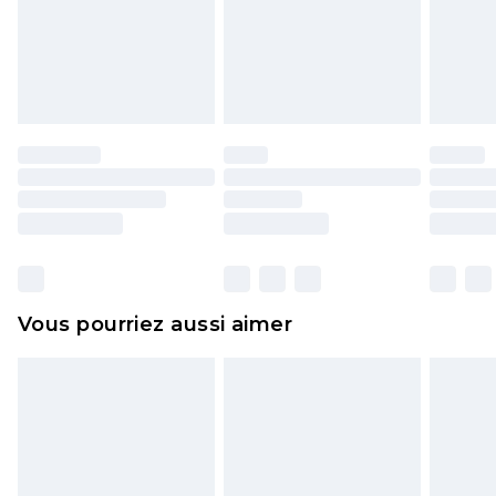
pour adultes, les maillots de bain ou la lingerie si
l'opercule d'hygiène est endommagé ou
endommagé.
Les chaussures et/ou vêtements doivent être non
portés, non lavés et porter leurs étiquettes
d'origine. Les chaussures doivent également être
essayées en intérieur. Les articles pour la maison,
y compris le linge de lit, les matelas, les
surmatelas et les oreillers, doivent être inutilisés
et dans leur emballage d'origine non ouvert. Ceci
Vous pourriez aussi aimer
n'affecte pas vos droits statutaires.
Cliquez
ici
pour consulter l'intégralité de notre
politique de retour.