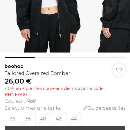
boohoo
Tailored Oversized Bomber
26,00 €
-10% en + pour les nouveaux clients avec le code :
BHNEW10
Couleur
:
Noir
Sélectionner une taille
:
Guide des tailles
36
38
40
42
44