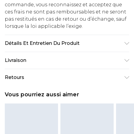
commande, vous reconnaissez et acceptez que
ces frais ne sont pas remboursables et ne seront
pas restitués en cas de retour ou d’échange, sauf
lorsque la loi applicable l’exige.
Détails Et Entretien Du Produit
60% Cotton, 40% Polyester
Livraison
Livraison standard France
€2.99
Retours
Jusqu'à 7 jours ouvrables
Un problème survient ? Vous disposez de 21 jours
Livraison express France
€9.99
Vous pourriez aussi aimer
à compter de la réception pour nous retourner
Jusqu'à 2 jours ouvrables (commande avant
un article.
14h)
Veuillez noter que si vous effectuez un retour, la
Evri Parcel Shop
€2.99
somme de 5.99€ vous sera demandée.
Jusqu'à 7 jours ouvrables
Veuillez noter que nous ne pouvons pas