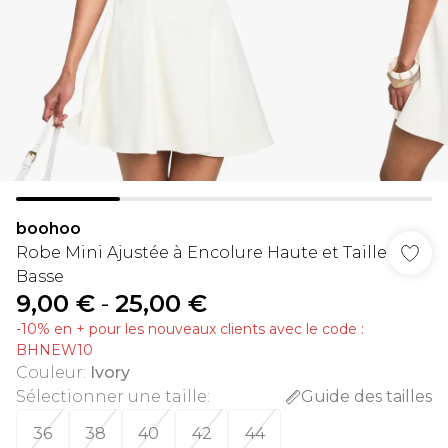
boohoo
Robe Mini Ajustée à Encolure Haute et Taille
Basse
9,00 €
-
25,00 €
-10% en + pour les nouveaux clients avec le code :
BHNEW10
Couleur
:
Ivory
Sélectionner une taille
:
Guide des tailles
36
38
40
42
44