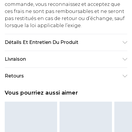
commande, vous reconnaissez et acceptez que
ces frais ne sont pas remboursables et ne seront
pas restitués en cas de retour ou d’échange, sauf
lorsque la loi applicable l’exige.
Détails Et Entretien Du Produit
85% polyester 15% elastane. Lining: 100%
Livraison
polyester excluding trim
Livraison standard France
€2.99
Retours
Jusqu'à 7 jours ouvrables
Un problème survient ? Vous disposez de 21 jours
Livraison express France
€9.99
Vous pourriez aussi aimer
à compter de la réception pour nous retourner
Jusqu'à 2 jours ouvrables (commande avant
un article.
14h)
Veuillez noter que si vous effectuez un retour, la
Evri Parcel Shop
€2.99
somme de 5.99€ vous sera demandée.
Jusqu'à 7 jours ouvrables
Veuillez noter que nous ne pouvons pas