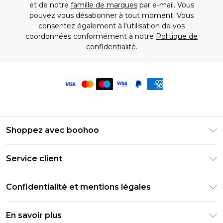
et de notre
famille de marques
par e-mail. Vous
pouvez vous désabonner à tout moment. Vous
consentez également à l'utilisation de vos
coordonnées conformément à notre
Politique de
confidentialité.
Shoppez avec boohoo
Livraison Club Premier
Service client
Guide des tailles
Retournez votre commande
PayPal
Confidentialité et mentions légales
Foire Aux Questions
Clearpay
Politique de confidentialité
Informations de livraison
En savoir plus
Klarna