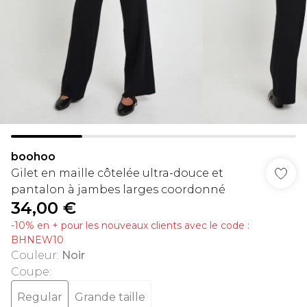
boohoo
Gilet en maille côtelée ultra-douce et
pantalon à jambes larges coordonné
34,00 €
-10% en + pour les nouveaux clients avec le code :
BHNEW10
Couleur
:
Noir
Coupe
:
Regular
Grande taille