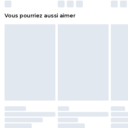
surmatelas et les oreillers, doivent être inutilisés
et dans leur emballage d'origine non ouvert. Ceci
Vous pourriez aussi aimer
n'affecte pas vos droits statutaires.
Cliquez
ici
pour consulter l'intégralité de notre
politique de retour.