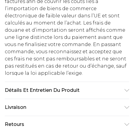
facturés afin de couvrir les coûts liés à
l’importation de biens de commerce
électronique de faible valeur dans l’UE et sont
calculés au moment de l’achat. Les frais de
douane et d’importation seront affichés comme
une ligne distincte lors du paiement avant que
vous ne finalisiez votre commande. En passant
commande, vous reconnaissez et acceptez que
ces frais ne sont pas remboursables et ne seront
pas restitués en cas de retour ou d’échange, sauf
lorsque la loi applicable l’exige.
Détails Et Entretien Du Produit
50 % acrylique, 28 % polyester, 22 % polyamide.
Livraison
Lavage en machine. Le mannequin porte la taille
M (UK)
Livraison standard France
€2.99
Retours
Jusqu'à 7 jours ouvrables