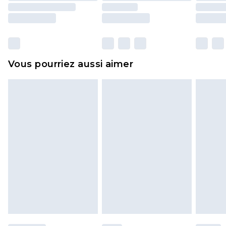
essayées en intérieur. Les articles pour la maison,
y compris le linge de lit, les matelas, les
surmatelas et les oreillers, doivent être inutilisés
et dans leur emballage d'origine non ouvert. Ceci
Vous pourriez aussi aimer
n'affecte pas vos droits statutaires.
Cliquez
ici
pour consulter l'intégralité de notre
politique de retour.