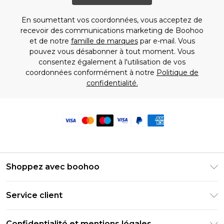
En soumettant vos coordonnées, vous acceptez de
recevoir des communications marketing de Boohoo
et de notre
famille de marques
par e-mail. Vous
pouvez vous désabonner à tout moment. Vous
consentez également à l'utilisation de vos
coordonnées conformément à notre
Politique de
confidentialité.
Shoppez avec boohoo
Livraison Club Premier
Service client
Guide des tailles
Retournez votre commande
PayPal
Confidentialité et mentions légales