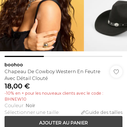
boohoo
Chapeau De Cowboy Western En Feutre
Avec Détail Clouté
18,00 €
-10% en + pour les nouveaux clients avec le code :
BHNEW10
Couleur
:
Noir
Sélectionner une taille
:
Guide des tailles
AJOUTER AU PANIER