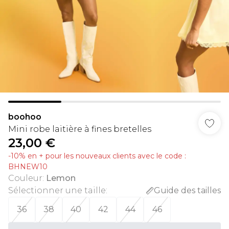
boohoo
Mini robe laitière à fines bretelles
23,00 €
-10% en + pour les nouveaux clients avec le code :
BHNEW10
Couleur
:
Lemon
Sélectionner une taille
:
Guide des tailles
36
38
40
42
44
46