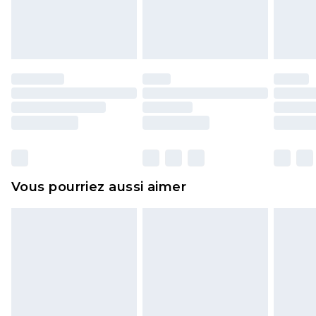
l'opercule d'hygiène est endommagé ou
endommagé.
Les chaussures et/ou vêtements doivent être non
portés, non lavés et porter leurs étiquettes
d'origine. Les chaussures doivent également être
essayées en intérieur. Les articles pour la maison,
y compris le linge de lit, les matelas, les
surmatelas et les oreillers, doivent être inutilisés
et dans leur emballage d'origine non ouvert. Ceci
Vous pourriez aussi aimer
n'affecte pas vos droits statutaires.
Cliquez
ici
pour consulter l'intégralité de notre
politique de retour.