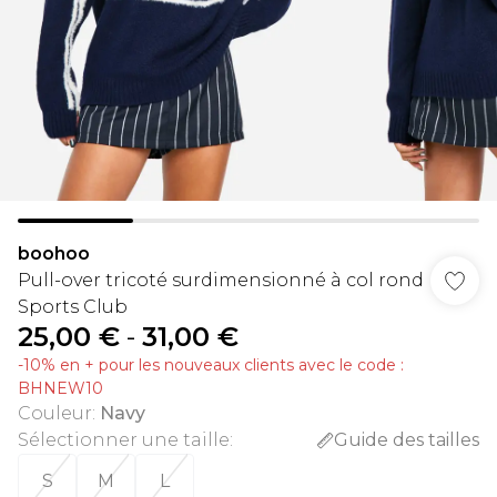
boohoo
Pull-over tricoté surdimensionné à col rond
Sports Club
25,00 €
-
31,00 €
-10% en + pour les nouveaux clients avec le code :
BHNEW10
Couleur
:
Navy
Sélectionner une taille
:
Guide des tailles
S
M
L