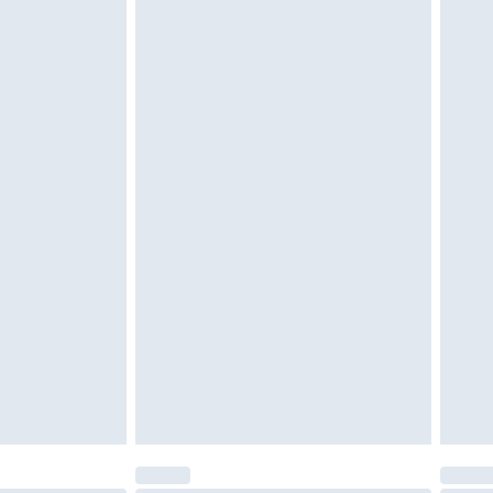
gs, les jouets pour adultes, les maillots de
e d'hygiène est endommagé ou endommagé.
vent être non portés, non lavés et porter leurs
es doivent également être essayées en
n, y compris le linge de lit, les matelas, les
 être inutilisés et dans leur emballage d'origine
roits statutaires.
ité de notre politique de retour.