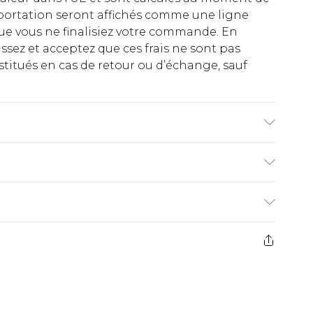
importation seront affichés comme une ligne
ue vous ne finalisiez votre commande. En
ez et acceptez que ces frais ne sont pas
titués en cas de retour ou d’échange, sauf
e en machine. Le mannequin porte une taille
€2.99
ez de 21 jours à compter de la réception pour
€9.99
e avant 14h)
z un retour, la somme de 5.99€ vous sera
€2.99
s pas rembourser les masques tendance, les