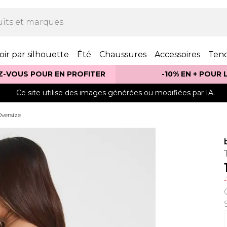
oir par silhouette
Été
Chaussures
Accessoires
Ten
Z-VOUS POUR EN PROFITER
-10% EN + POUR
Ce site utilise des images générées ou modifiées par IA.
Oversize