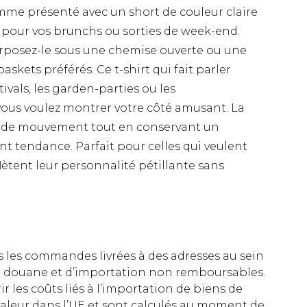
comme présenté avec un short de couleur claire
t pour vos brunchs ou sorties de week-end.
perposez-le sous une chemise ouverte ou une
askets préférés. Ce t-shirt qui fait parler
ivals, les garden-parties ou les
ous voulez montrer votre côté amusant. La
é de mouvement tout en conservant un
t tendance. Parfait pour celles qui veulent
lètent leur personnalité pétillante sans
es les commandes livrées à des adresses au sein
 de douane et d’importation non remboursables.
rir les coûts liés à l’importation de biens de
aleur dans l’UE et sont calculés au moment de