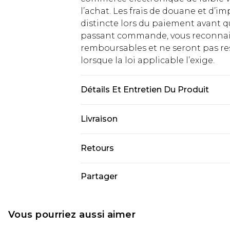
l’achat. Les frais de douane et d’
distincte lors du paiement avant q
passant commande, vous reconnaiss
remboursables et ne seront pas res
lorsque la loi applicable l’exige.
Détails Et Entretien Du Produit
Composition : 100 % Coton. Lavag
Livraison
10.
Livraison standard France
Retours
Jusqu'à 7 jours ouvrables
Un problème survient ? Vous dispos
Partager
Livraison express France
nous retourner un article.
Jusqu'à 2 jours ouvrables (command
Veuillez noter que si vous effectue
Evri Parcel Shop
demandée.
Vous pourriez aussi aimer
Jusqu'à 7 jours ouvrables
Veuillez noter que nous ne pouvon