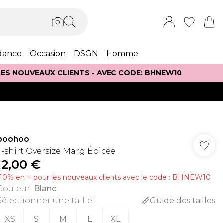
dance
Occasion
DSGN
Homme
 LES NOUVEAUX CLIENTS - AVEC CODE: BHNEW10
boohoo
T-shirt Oversize Marg Épicée
12,00 €
-10% en + pour les nouveaux clients avec le code : BHNEW10
Couleur
:
Blanc
Sélectionner une taille
:
Guide des tailles
XS
S
M
L
XL