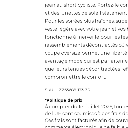
jean au short cycliste. Portez-le 
et des lunettes de soleil statemen
Pour les soirées plus fraîches, su
veste légère avec votre jean et vos b
fonctionne à merveille pour les fest
rassemblements décontractés où v
coupe oversize permet une libert
avantage mode qui est parfaitemen
que leurs tenues décontractées ref
compromettre le confort.
SKU:
HZZ53689-173-30
*
Politique de prix
À compter du 1er juillet 2026, tout
de l’UE sont soumises à des frais
Ces frais sont facturés afin de couv
commerce électronique de faible v