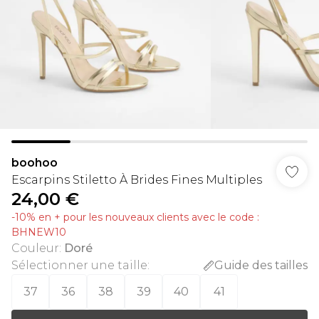
boohoo
Escarpins Stiletto À Brides Fines Multiples
24,00 €
-10% en + pour les nouveaux clients avec le code :
BHNEW10
Couleur
:
Doré
Sélectionner une taille
:
Guide des tailles
37
36
38
39
40
41