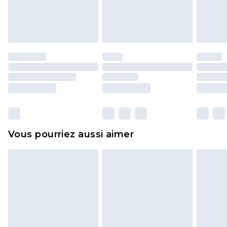
l'opercule d'hygiène est endommagé ou
endommagé.
Les chaussures et/ou vêtements doivent être non
portés, non lavés et porter leurs étiquettes
d'origine. Les chaussures doivent également être
essayées en intérieur. Les articles pour la maison,
y compris le linge de lit, les matelas, les
surmatelas et les oreillers, doivent être inutilisés
et dans leur emballage d'origine non ouvert. Ceci
Vous pourriez aussi aimer
n'affecte pas vos droits statutaires.
Cliquez
ici
pour consulter l'intégralité de notre
politique de retour.